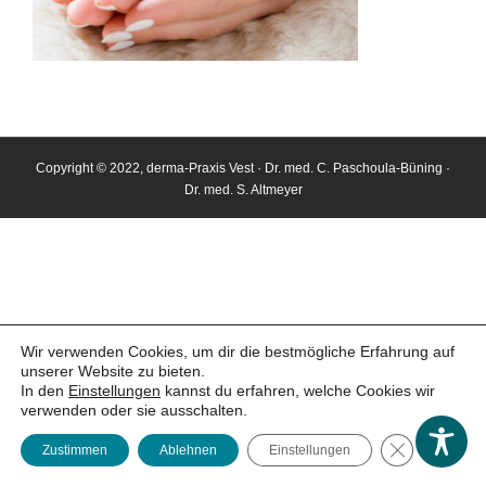
Copyright © 2022, derma-Praxis Vest · Dr. med. C. Paschoula-Büning ·
Dr. med. S. Altmeyer
Wir verwenden Cookies, um dir die bestmögliche Erfahrung auf
unserer Website zu bieten.
In den
Einstellungen
kannst du erfahren, welche Cookies wir
(öffnet
Termin buchen
verwenden oder sie ausschalten.
GDPR Cookie
Zustimmen
Ablehnen
Einstellungen