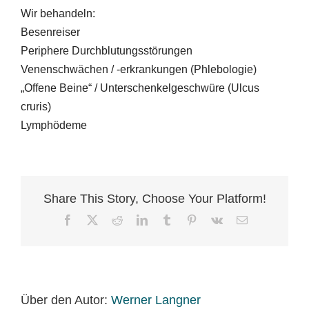
Wir behandeln:
Besenreiser
Periphere Durchblutungsstörungen
Venenschwächen / -erkrankungen (Phlebologie)
„Offene Beine“ / Unterschenkelgeschwüre (Ulcus
cruris)
Lymphödeme
Share This Story, Choose Your Platform!
Facebook
X
Reddit
LinkedIn
Tumblr
Pinterest
Vk
E-
Mail
Über den Autor:
Werner Langner