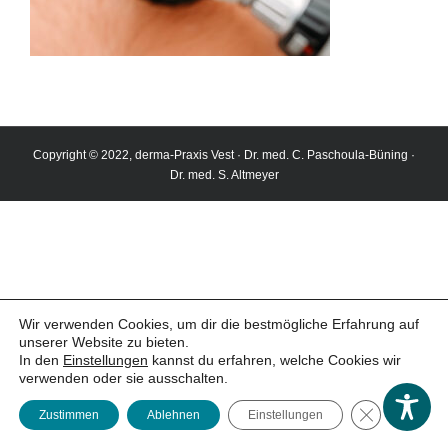
Copyright © 2022, derma-Praxis Vest · Dr. med. C. Paschoula-Büning ·
Dr. med. S. Altmeyer
Wir verwenden Cookies, um dir die bestmögliche Erfahrung auf
unserer Website zu bieten.
In den
Einstellungen
kannst du erfahren, welche Cookies wir
(öffnet
Termin buchen
verwenden oder sie ausschalten.
GDPR Cookie
Zustimmen
Ablehnen
Einstellungen